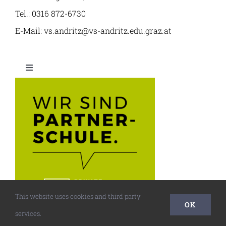
Tel.: 0316 872-6730
E-Mail: vs.andritz@vs-andritz.edu.graz.at
Toggle
Navigation
Datenschutzerklärung
Impressum
Kontakt
This website uses cookies and third party
OK
services.