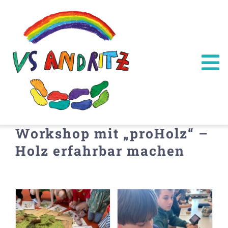
Zum
Inhalt
springen
To
Na
Home
Workshop mit „proHolz“ –
Infos
Holz erfahrbar machen
Über uns
Kontakt