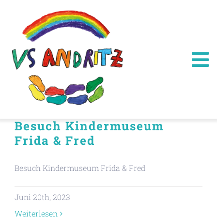
Zum
Inhalt
springen
To
Na
Home
Besuch Kindermuseum
Infos
Frida & Fred
Über uns
Besuch Kindermuseum Frida & Fred
Kontakt
Juni 20th, 2023
Weiterlesen